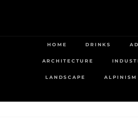
Saltar
al
contenido
HOME
DRINKS
A
ARCHITECTURE
INDUST
LANDSCAPE
ALPINISM