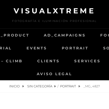
VISUALXTREME
FOTOGRAFÍA E ILUMINACIÓN PROFESIONAL
D_PRODUCT
AD_CAMPAIGNS
FO
RIAL
EVENTS
PORTRAIT
S
 – CLIMB
CLIENTS
SERVICES
AVISO LEGAL
INICIO
SIN CATEGORÍA
/
PORTRAIT
_MG_4827