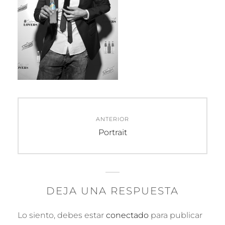
Navegación
ANTERIOR
de
Entrada
Portrait
anterior:
entradas
DEJA UNA RESPUESTA
Lo siento, debes estar
conectado
para publicar