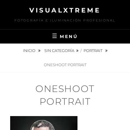
Saltar
VISUALXTREME
al
contenido
FOTOGRAFÍA E ILUMINACIÓN PROFESIONAL
MENÚ
INICIO
SIN CATEGORÍA
/
PORTRAIT
ONESHOOT PORTRAIT
ONESHOOT
PORTRAIT