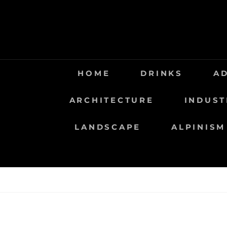
Saltar
al
contenido
HOME
DRINKS
A
ARCHITECTURE
INDUST
LANDSCAPE
ALPINISM