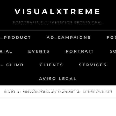
VISUALXTREME
FOTOGRAFÍA E ILUMINACIÓN PROFESIONAL
D_PRODUCT
AD_CAMPAIGNS
FO
RIAL
EVENTS
PORTRAIT
S
 – CLIMB
CLIENTS
SERVICES
AVISO LEGAL
INICIO
SIN CATEGORÍA
/
PORTRAIT
RETRATOS TEST-1