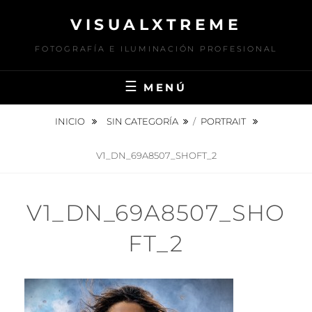
Saltar
VISUALXTREME
al
contenido
FOTOGRAFÍA E ILUMINACIÓN PROFESIONAL
MENÚ
INICIO
SIN CATEGORÍA
/
PORTRAIT
V1_DN_69A8507_SHOFT_2
V1_DN_69A8507_SHO
FT_2