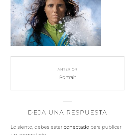
Navegación
ANTERIOR
de
Entrada
Portrait
anterior:
entradas
DEJA UNA RESPUESTA
Lo siento, debes estar
conectado
para publicar
un comentario.