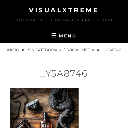
Saltar
VISUALXTREME
al
contenido
FOTOGRAFÍA E ILUMINACIÓN PROFESIONAL
MENÚ
INICIO
SIN CATEGORÍA
/
SOCIAL MEDIA
_Y5A8746
_Y5A8746