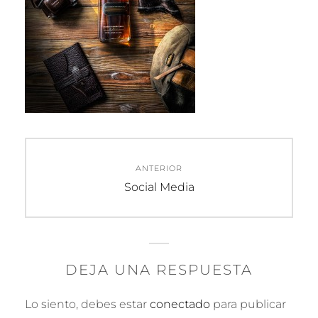
Navegación
ANTERIOR
de
Entrada
Social Media
anterior:
entradas
DEJA UNA RESPUESTA
Lo siento, debes estar
conectado
para publicar