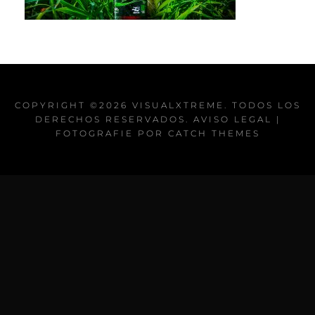
COPYRIGHT ©2026
VISUALXTREME
. TODOS LOS
DERECHOS RESERVADOS.
AVISO LEGAL
|
FOTOGRAFIE POR
CATCH THEMES