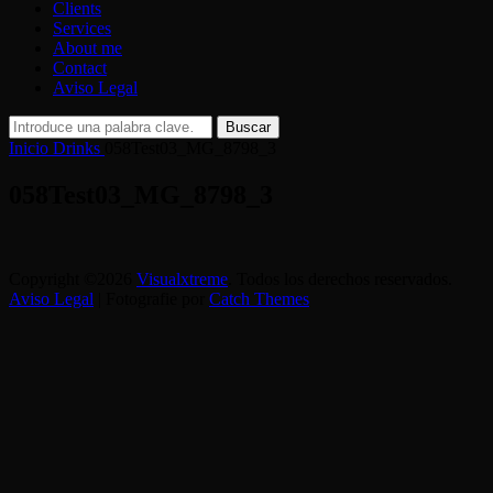
Clients
Services
About me
Contact
Aviso Legal
Buscar:
Buscar
Inicio
Drinks
058Test03_MG_8798_3
058Test03_MG_8798_3
Copyright ©2026
Visualxtreme
. Todos los derechos reservados.
Aviso Legal
| Fotografie por
Catch Themes
Scroll
arriba