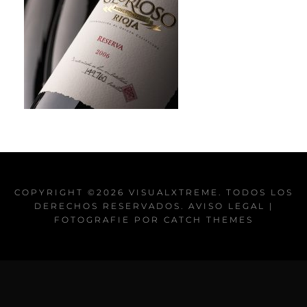
COPYRIGHT ©2026
VISUALXTREME
. TODOS LOS
DERECHOS RESERVADOS.
AVISO LEGAL
|
FOTOGRAFIE POR
CATCH THEMES