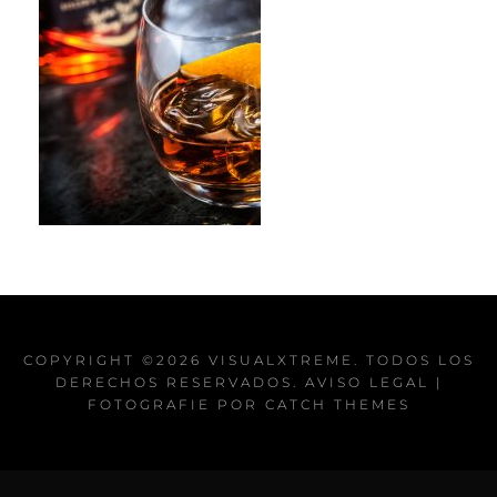
COPYRIGHT ©2026
VISUALXTREME
. TODOS LOS
DERECHOS RESERVADOS.
AVISO LEGAL
|
FOTOGRAFIE POR
CATCH THEMES