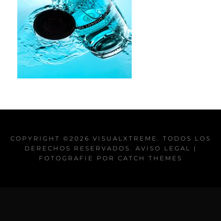
COPYRIGHT ©2026
VISUALXTREME
. TODOS LOS
DERECHOS RESERVADOS.
AVISO LEGAL
|
FOTOGRAFIE POR
CATCH THEMES