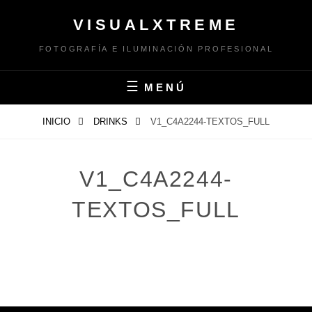
Saltar
VISUALXTREME
al
contenido
FOTOGRAFÍA E ILUMINACIÓN PROFESIONAL
MENÚ
INICIO
DRINKS
V1_C4A2244-TEXTOS_FULL
V1_C4A2244-
TEXTOS_FULL