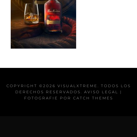
COPYRIGHT ©2026
VISUALXTREME
. TODOS LOS
DERECHOS RESERVADOS.
AVISO LEGAL
|
FOTOGRAFIE POR
CATCH THEMES