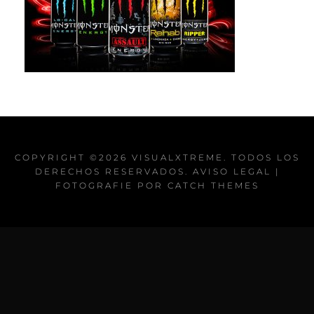
COPYRIGHT ©2026
VISUALXTREME
. TODOS LOS
DERECHOS RESERVADOS.
AVISO LEGAL
|
FOTOGRAFIE POR
CATCH THEMES